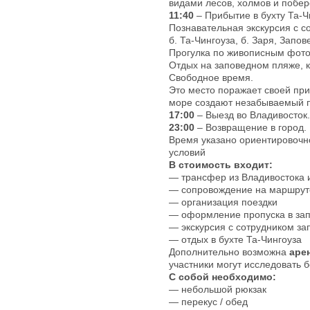
видами лесов, холмов и побер
11:40
– Прибытие в бухту Та-Ч
Познавательная экскурсия с с
б. Та-Чингоуза, б. Заря, Запо
Прогулка по живописным фото
Отдых на заповедном пляже, к
Свободное время.
Это место поражает своей при
море создают незабываемый 
17:00
– Выезд во Владивосток.
23:00
– Возвращение в город.
Время указано ориентировочн
условий
В стоимость входит:
— трансфер из Владивостока 
— сопровождение на маршрут
— организация поездки
— оформление пропуска в за
— экскурсия с сотрудником за
— отдых в бухте Та-Чингоуза
Дополнительно возможна
аре
участники могут исследовать б
С собой необходимо:
— небольшой рюкзак
— перекус / обед