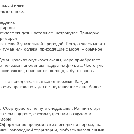
счаный пляж
лотого песка
ведника
природы
 мечтает увидеть настоящее, нетронутое Приморье.
Приморья
вет своей уникальной природой. Погода здесь может
й туман или облака, приходящие с моря, – обычное
 Туман красиво окутывает скалы, море приобретает
 а пейзажи напоминают кадры из фильма. Часто уже
ассеиваются, появляется солнце, и бухты вновь
– не повод отказываться от поездки. Каждое
своему прекрасно и делает путешествие еще более
. Сбор туристов по пути следования. Ранний старт
светом в дороге, свежим утренним воздухом и
 морю.
. Оформление пропусков в заповедник и переезд на
дикой заповедной территории, любуясь живописными