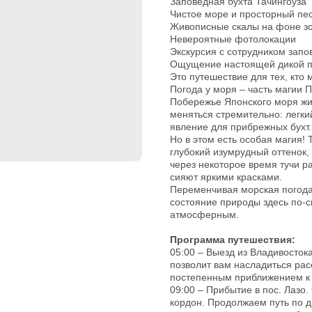
Заповедная бухта Тачингоуза
Чистое море и просторный пе
Живописные скалы на фоне зо
Невероятные фотолокации
Экскурсия с сотрудником запо
Ощущение настоящей дикой 
Это путешествие для тех, кто
Погода у моря – часть магии 
Побережье Японского моря жи
меняться стремительно: легки
явление для прибрежных бухт.
Но в этом есть особая магия!
глубокий изумрудный оттенок,
через некоторое время тучи р
сияют яркими красками.
Переменчивая морская погода 
состояние природы здесь по-
атмосферным.
Программа путешествия:
05:00 – Выезд из Владивостока
позволит вам насладиться рас
постепенным приближением к
09:00 – Прибытие в пос. Лазо
кордон. Продолжаем путь по 