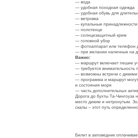
— вода
— удобная походная одежда
— удобная обувь для длительн
— ветровка
— купальные принадлежности
— полотенце
— солнцезащитный крем
— головной убор
— фотоаппарат или телефон 
— при желании наличные на 
Важно:
— маршрут включает пешие уч
— требуется внимательность 
— возможны встречи с диким
— программа и маршрут могут
и состояния моря
— часть дополнительных актив
Дорога до бухты Та-Чингоуза 
место диким и нетронутым. Зо
скалы – этот путь определенно 
Билет в заповедник оплачивае