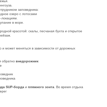
ежья.
ингоуза.
отрудником заповедника:
ведное озеро с лотосами
-локациям.
упание в море.
родной красотой: скалы, песчаная бухта и открытое
пейзаж.
о и может меняться в зависимости от дорожных
и обратно
внедорожник
е
поведник
поведника
нда SUP-борда
и
пляжного зонта
. Во время отдыха
ерег