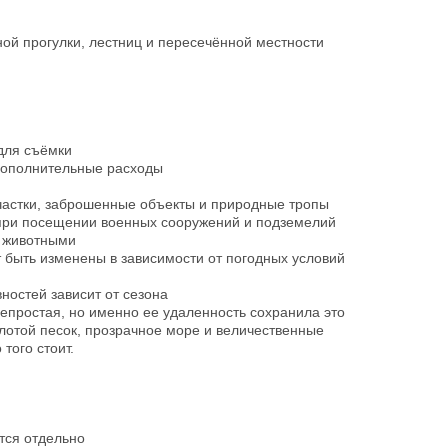
ой прогулки, лестниц и пересечённой местности
для съёмки
дополнительные расходы
астки, заброшенные объекты и природные тропы
при посещении военных сооружений и подземелий
и животными
 быть изменены в зависимости от погодных условий
ностей зависит от сезона
непростая, но именно ее удаленность сохранила это
лотой песок, прозрачное море и величественные
того стоит.
тся отдельно