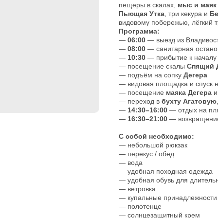
пещеры в скалах,
мыс и маяк
Пьющая Утка
, три кекура и
Бе
видовому побережью, лёгкий т
Программа:
—
06:00
— выезд из Владивос
—
08:00
— санитарная останов
—
10:30
— прибытие к началу
— посещение скалы
Спящий 
— подъём на сопку
Дегера
— видовая площадка и спуск 
— посещение
маяка Дегера
и
— переход в
бухту Агатовую
—
14:30–16:00
— отдых на пл
—
16:30–21:00
— возвращение
С собой необходимо:
— небольшой рюкзак
— перекус / обед
— вода
— удобная походная одежда
— удобная обувь для длитель
— ветровка
— купальные принадлежности
— полотенце
— солнцезащитный крем