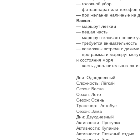
— головной убор
— фотоаппарат или телефон 
— при желании наличные на 
Важно:
— маршрут
лёгкий
— пешая часть
— маршрут включает пешие уч
— требуется внимательность
— возможны встречи с диким
— программа и маршрут могут
и состояния моря
— часть дополнительных актив
Дни: Однодневный
Сложность: Лёгкий
Сезон: Весна
Сезон: Лето
Сезон: Осень
Транспорт: Автобус
Сезон: Зима
Дни: Двухдневный
Активности: Прогулка
Активности: Купание
Активности: Пляжный отдых
Активности: Sup