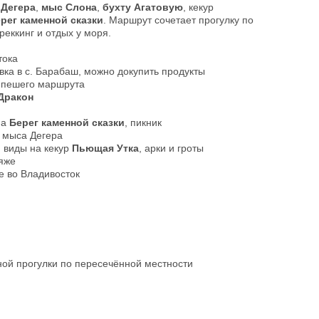
 Дегера
,
мыс Слона
,
бухту Агатовую
, кекур
рег каменной сказки
. Маршрут сочетает прогулку по
реккинг и отдых у моря.
тока
ка в с. Барабаш, можно докупить продукты
 пешего маршрута
Дракон
на
Берег каменной сказки
, пикник
 мыса Дегера
, виды на кекур
Пьющая Утка
, арки и гроты
яже
 во Владивосток
ной прогулки по пересечённой местности