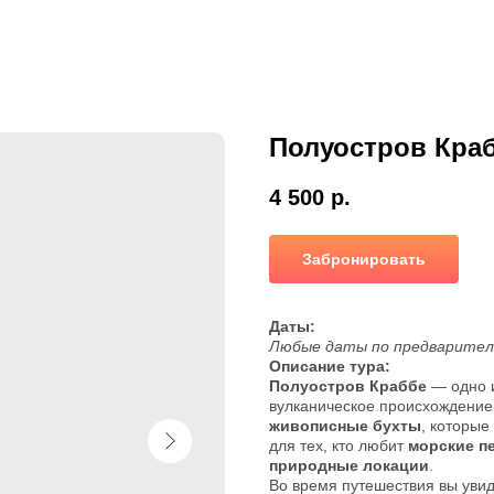
Полуостров Кра
4 500
р.
Забронировать
Даты:
Любые даты по предваритель
Описание тура:
Полуостров Краббе
— одно и
вулканическое происхождение
живописные бухты
, которые
для тех, кто любит
морские п
природные локации
.
Во время путешествия вы уви