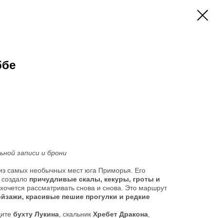
ббе
ной записи и брони
з самых необычных мест юга Приморья. Его
 создало
причудливые скалы, кекуры, гроты и
 хочется рассматривать снова и снова. Это маршрут
ейзажи, красивые пешие прогулки и редкие
дите
бухту Лукина
, скальник
Хребет Дракона
,