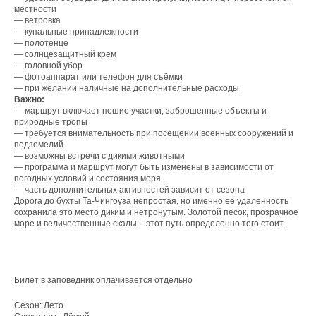
местности
— ветровка
— купальные принадлежности
— полотенце
— солнцезащитный крем
— головной убор
— фотоаппарат или телефон для съёмки
— при желании наличные на дополнительные расходы
Важно:
— маршрут включает пешие участки, заброшенные объекты и
природные тропы
— требуется внимательность при посещении военных сооружений и
подземелий
— возможны встречи с дикими животными
— программа и маршрут могут быть изменены в зависимости от
погодных условий и состояния моря
— часть дополнительных активностей зависит от сезона
Дорога до бухты Та-Чингоуза непростая, но именно ее удаленность
сохранила это место диким и нетронутым. Золотой песок, прозрачное
море и величественные скалы – этот путь определенно того стоит.
Билет в заповедник оплачивается отдельно
Сезон: Лето