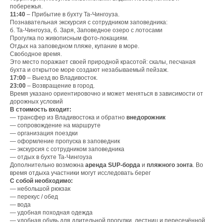
побережья.
11:40
– Прибытие в бухту Та-Чингоуза.
Познавательная экскурсия с сотрудником заповедника:
б. Та-Чингоуза, б. Заря, Заповедное озеро с лотосами
Прогулка по живописным фото-локациям.
Отдых на заповедном пляже, купание в море.
Свободное время.
Это место поражает своей природной красотой: скалы, песчаная
бухта и открытое море создают незабываемый пейзаж.
17:00
– Выезд во Владивосток.
23:00
– Возвращение в город.
Время указано ориентировочно и может меняться в зависимости от
дорожных условий
В стоимость входит:
— трансфер из Владивостока и обратно
внедорожник
— сопровождение на маршруте
— организация поездки
— оформление пропуска в заповедник
— экскурсия с сотрудником заповедника
— отдых в бухте Та-Чингоуза
Дополнительно возможна
аренда SUP-борда
и
пляжного зонта
. Во
время отдыха участники могут исследовать берег
С собой необходимо:
— небольшой рюкзак
— перекус / обед
— вода
— удобная походная одежда
— удобная обувь для длительной прогулки, лестниц и пересечённой