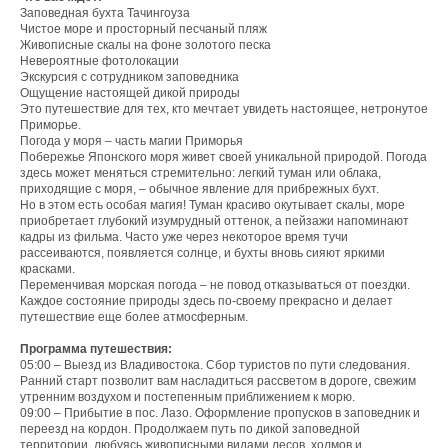
Заповедная бухта Тачингоуза
Чистое море и просторный песчаный пляж
Живописные скалы на фоне золотого песка
Невероятные фотолокации
Экскурсия с сотрудником заповедника
Ощущение настоящей дикой природы
Это путешествие для тех, кто мечтает увидеть настоящее, нетронутое
Приморье.
Погода у моря – часть магии Приморья
Побережье Японского моря живет своей уникальной природой. Погода
здесь может меняться стремительно: легкий туман или облака,
приходящие с моря, – обычное явление для прибрежных бухт.
Но в этом есть особая магия! Туман красиво окутывает скалы, море
приобретает глубокий изумрудный оттенок, а пейзажи напоминают
кадры из фильма. Часто уже через некоторое время тучи
рассеиваются, появляется солнце, и бухты вновь сияют яркими
красками.
Переменчивая морская погода – не повод отказываться от поездки.
Каждое состояние природы здесь по-своему прекрасно и делает
путешествие еще более атмосферным.
Программа путешествия:
05:00 – Выезд из Владивостока. Сбор туристов по пути следования.
Ранний старт позволит вам насладиться рассветом в дороге, свежим
утренним воздухом и постепенным приближением к морю.
09:00 – Прибытие в пос. Лазо. Оформление пропусков в заповедник и
переезд на кордон. Продолжаем путь по дикой заповедной
территории, любуясь живописными видами лесов, холмов и