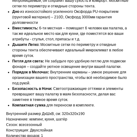
непроницаемый, он сохранит вашу сухость и комфорт. Москитные
сетки по периметру и откидные стороны тента.
Дно
из износостойкого усиленного Оксфорда PU-покрытием
(грунтовой материал) – 210D, Оксфорд 3000мм гарантия
долговечности
Вместимость:
6-ти местная – помещает 6 человек как палатка, а
так же идеальное место как для кухни, где поместятся все ваши
атрибуты - стулья, стол, припасы и т.д.
Дышите Легко:
Москитные сетки по периметру и откидные
стороны тента обеспечивают идеальный микроклимат в любое
время суток.
Петля для света:
Не забудьте про удобную петлю для подвески
фонаря – создайте уютное освещение внутри вашей палатки.
Порядок в Мелочах:
Внутренние карманы – умное решение для
организации вашего пространства, чтобы всё необходимое было
под рукой.
Безопасность в Ночи:
Светоотражающие оттяжки и элементы
превращают вашу палатку в маяк безопасности, делая вас
заметнее в темное время суток.
Компактная сумка
для переноски в комплекте.
Внутренний размер ДхШхВ, см: 320x320x190
Назначение: кемпинг, кухня, шатёр
Сезон: всесезонный
Конструкция: Двухслойная
Количество входов: 1