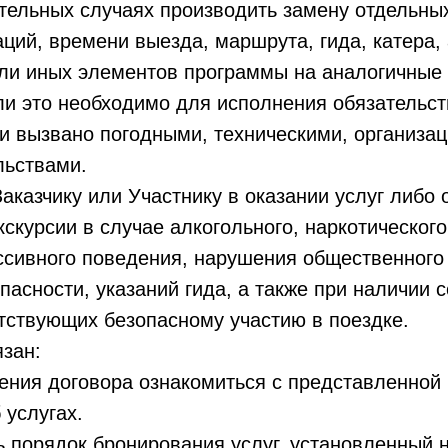
ительных случаях производить замену отдельных
аций, времени выезда, маршрута, гида, катера,
или иных элементов программы на аналогичные 
и это необходимо для исполнения обязательст
и вызвано погодными, техническими, организа
льствами.
Заказчику или Участнику в оказании услуг либо 
кскурсии в случае алкогольного, наркотического
ссивного поведения, нарушения общественного
пасности, указаний гида, а также при наличии 
тствующих безопасному участию в поездке.
язан:
чения договора ознакомиться с представленно
услугах.
ь порядок бронирования услуг, установленный