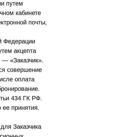
ии путем
чном кабинете
ектронной почты,
ой Федерации
утем акцепта
 — «Заказчик».
ся совершение
числе оплата
бронирование.
тьи 434 ГК РФ.
 ее принятия.
 для Заказчика
рсионных,