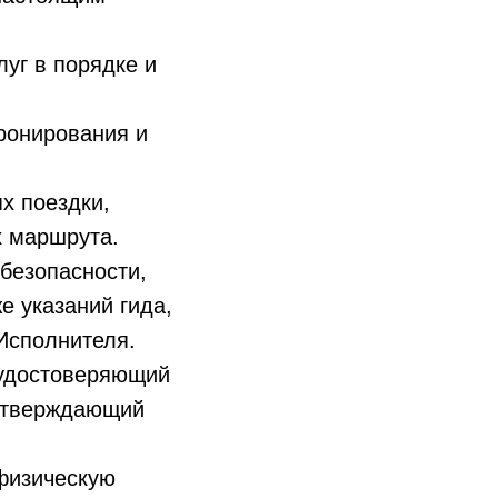
луг в порядке и
ронирования и
х поездки,
х маршрута.
безопасности,
е указаний гида,
 Исполнителя.
, удостоверяющий
одтверждающий
 физическую