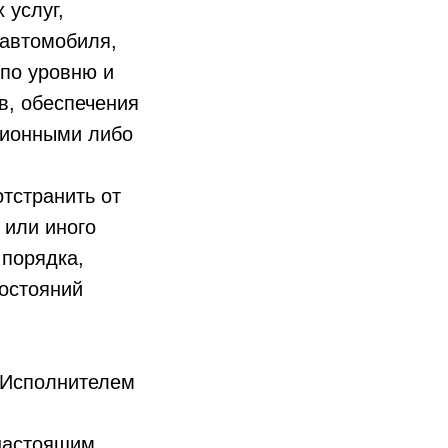
 услуг,
 автомобиля,
по уровню и
в, обеспечения
ционными либо
отстранить от
 или иного
 порядка,
состояний
й Исполнителем
 настоящим