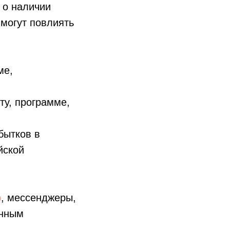
 о наличии
 могут повлиять
ме,
ту, программе,
бытков в
йской
b
, мессенджеры,
енным