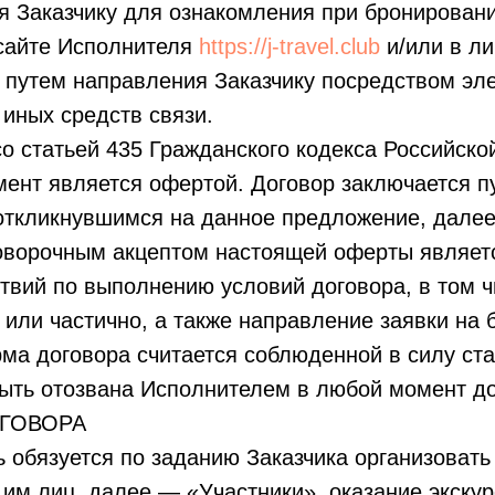
я Заказчику для ознакомления при бронирован
сайте Исполнителя
https://j-travel.club
и/или в ли
и путем направления Заказчику посредством эл
иных средств связи.
со статьей 435 Гражданского кодекса Российск
ент является офертой. Договор заключается п
откликнувшимся на данное предложение, далее
оворочным акцептом настоящей оферты являет
твий по выполнению условий договора, в том 
 или частично, а также направление заявки на 
а договора считается соблюденной в силу ста
ыть отозвана Исполнителем в любой момент до
ОГОВОРА
ь обязуется по заданию Заказчика организовать
 им лиц, далее — «Участники», оказание экску