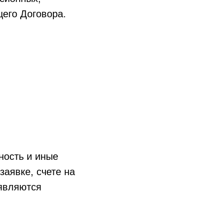
щего Договора.
ность и иные
аявке, счете на
 являются