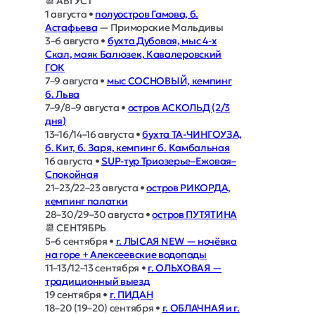
📆 АВГУСТ
1 августа •
полуостров Гамова, б.
Астафьева
— Приморские Мальдивы
3–6 августа •
бухта Дубовая, мыс 4-х
Скал, маяк Балюзек, Кавалеровский
ГОК
7–9 августа •
мыс СОСНОВЫЙ, кемпинг
б. Льва
7–9/8–9 августа •
остров АСКОЛЬД (2/3
дня)
13–16/14–16 августа •
бухта ТА-ЧИНГОУЗА,
б. Кит, б. Заря, кемпинг б. Камбальная
16 августа •
SUP-тур Триозерье–Ежовая–
Спокойная
21–23/22–23 августа •
остров РИКОРДА,
кемпинг палатки
28–30/29–30 августа •
остров ПУТЯТИНА
📆 СЕНТЯБРЬ
5–6 сентября •
г. ЛЫСАЯ NEW — ночёвка
на горе + Алексеевские водопады
11–13/12–13 сентября •
г. ОЛЬХОВАЯ —
традиционный выезд
19 сентября •
г. ПИДАН
18–20 (19–20) сентября •
г. ОБЛАЧНАЯ и г.