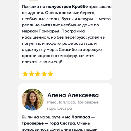
Поездка на
полуостров Краббе
превзошла
ожидания. Очень красивые берега,
необычные скалы, бухты и кекуры — место
реально выглядит необычно даже по
меркам Приморья. Программа
насыщенная, но без перегруза: успели и
погулять, и пофотографироваться, и
отдохнуть у моря. Спасибо за хорошую
организацию и атмосферу, хочется
поехать с вами ещё.
Алена Алексеева
Мыс Лапласа, Триозерье,
гора Сестра
Были на маршруте
мыс Лапласа —
Триозерье — гора Сестра
. Очень
понравилось сочетание моря, пешей