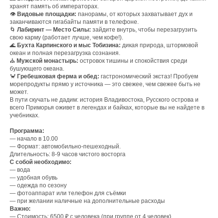
хранят память об императорах.
👁️
Видовые площадки:
панорамы, от которых захватывает дух и
заканчиваются гигабайты памяти в телефоне.
🌀
Лабиринт — Место Силы:
зайдите внутрь, чтобы перезагрузить
свою карму (работает лучше, чем кофе!).
🌊
Бухта Карпинского и мыс Тобизина:
дикая природа, штормовой
океан и полная перезагрузка сознания.
⛪
Мужской монастырь:
островок тишины и спокойствия среди
бушующего океана.
🦀
Гребешковая ферма и обед:
гастрономический экстаз! Пробуем
морепродукты прямо у источника — это свежее, чем свежее быть не
может.
В пути скучать не дадим: история Владивостока, Русского острова и
всего Приморья оживет в легендах и байках, которые вы не найдете в
учебниках.
Программа:
— начало в 10.00
— Формат: автомобильно-пешеходный.
Длительность: 8-9 часов чистого восторга
С собой необходимо:
— вода
— удобная обувь
— одежда по сезону
— фотоаппарат или телефон для съёмки
— при желании наличные на дополнительные расходы
Важно:
— Стоимость: 6500 ₽ с человека (при группе от 4 человек)