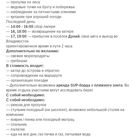
— прогулка по лесу
— видовые точки на бухту и побережье
— наблюдение за пятнистыми оленями
— купание при хорошей погоде
Последний день:
—
14:00 - 16:00
сбор лагеря
—
16, 18:00
— возвращение на катере
—
17, 19:00
— прибытие в посёлок
Дунай
, свои авто и выезд во
Владивосток
ориентировочное время в пути 2 часа
Дополнительно по желанию:
— свежие морепродукты
— гребешки
В стоимость входит:
— катер до острова и обратно
— сопровождение на маршруте
— организация поездки
—Дополнительно возможна
аренда SUP-борда
и
пляжного зонта
. Во
время отдыха участники могут исследовать берег
С собой необходимо:
С собой необходимо:
— рюкзак для прогулок
— стульчик походный (не шезлонг), возможно небольшой столик на
компанию
— коврик / пенка или походный матрац
— спальник
— палатка
— еда на все дни, газ печка и газ, питьевая вода