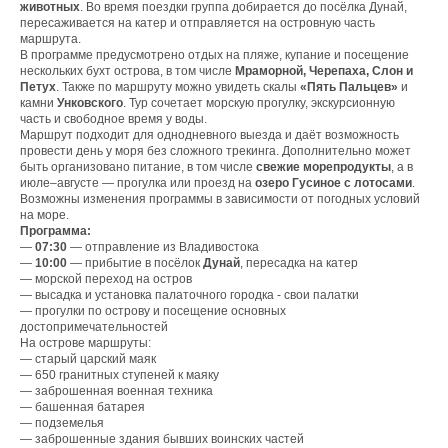
животных
. Во время поездки группа добирается до посёлка Дунай,
пересаживается на катер и отправляется на островную часть
маршрута.
В программе предусмотрено отдых на пляже, купание и посещение
нескольких бухт острова, в том числе
Мраморной, Черепаха, Слон и
Петух
. Также по маршруту можно увидеть скалы
«Пять Пальцев»
и
камни
Унковского
. Тур сочетает морскую прогулку, экскурсионную
часть и свободное время у воды.
Маршрут подходит для однодневного выезда и даёт возможность
провести день у моря без сложного трекинга. Дополнительно может
быть организовано питание, в том числе
свежие морепродукты
, а в
июле–августе — прогулка или проезд на
озеро Гусиное с лотосами
.
Возможны изменения программы в зависимости от погодных условий
на море.
Программа:
—
07:30
— отправление из Владивостока
—
10:00
— прибытие в посёлок
Дунай
, пересадка на катер
— морской переход на остров
— высадка и установка палаточного городка - свои палатки
— прогулки по острову и посещение основных
достопримечательностей
На острове маршруты:
— старый царский маяк
— 650 гранитных ступеней к маяку
— заброшенная военная техника
— башенная батарея
— подземелья
— заброшенные здания бывших воинских частей