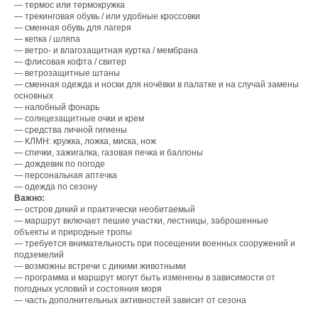
— термос или термокружка
— трекинговая обувь / или удобные кроссовки
— сменная обувь для лагеря
— кепка / шляпа
— ветро- и влагозащитная куртка / мембрана
— флисовая кофта / свитер
— ветрозащитные штаны
— сменная одежда и носки для ночёвки в палатке и на случай замены
основных
— налобный фонарь
— солнцезащитные очки и крем
— средства личной гигиены
— КЛМН: кружка, ложка, миска, нож
— спички, зажигалка, газовая печка и баллоны
— дождевик по погоде
— персональная аптечка
— одежда по сезону
Важно:
— остров дикий и практически необитаемый
— маршрут включает пешие участки, лестницы, заброшенные
объекты и природные тропы
— требуется внимательность при посещении военных сооружений и
подземелий
— возможны встречи с дикими животными
— программа и маршрут могут быть изменены в зависимости от
погодных условий и состояния моря
— часть дополнительных активностей зависит от сезона