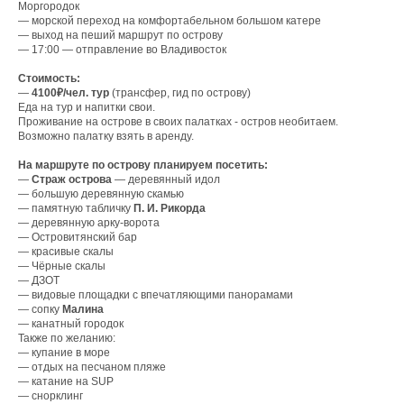
Моргородок
— морской переход на комфортабельном большом катере
— выход на пеший маршрут по острову
— 17:00 — отправление во Владивосток
Стоимость:
—
4100₽/чел. тур
(трансфер, гид по острову)
Еда на тур и напитки свои.
Проживание на острове в своих палатках - остров необитаем.
Возможно палатку взять в аренду.
На маршруте по острову планируем посетить:
—
Страж острова
— деревянный идол
— большую деревянную скамью
— памятную табличку
П. И. Рикорда
— деревянную арку-ворота
— Островитянский бар
— красивые скалы
— Чёрные скалы
— ДЗОТ
— видовые площадки с впечатляющими панорамами
— сопку
Малина
— канатный городок
Также по желанию:
— купание в море
— отдых на песчаном пляже
— катание на SUP
— снорклинг