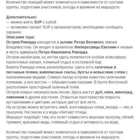
Количество локаций может измениться в зависимости от состава
группы, подготовки участников, погоды и времени на маршруте.
Дополнительно:
— можно взять
SUP
с собой
— возможен прокат SUP у организаторов, необходимо сообщить
заранее
Описание тура:
Остров Рикорда
находится в
заливе Петра Великого
, южнее
Владивостока. Он входит в архипелаг
Императрицы Евгении
и назван
в честь адмирала
Петра Ивановича Рикорда
.
Остров необитаем, но летом здесь появляется особая атмосфера:
палаточные лагеря, пляжный отдых и островной бар.
Берега Рикорда очень разнообразны: здесь есть
галечные и
песчаные пляжи, живописные скалы, бухты и невысокие сопки
с
панорамными видами. Северо-запад острова известен галечными
пляжами, а юго-восток — обрывистыми скалами. В бухте Восточной
расположен просторный галечный пляж.
Остров покрыт низкорослым лесом. Здесь растут
дуб, липа, виноград,
лимонник
и другие растения. Открытые пространства покрыты
кустарниками и цветами, которые цветут всё лето.
На острове можно встретить змей, енотовидных собак, иногда — лис и
грызунов. На скалах и у воды обитают птицы.
Маршрут подойдёт тем, кто хочет совместить морскую прогулку, лёгкий
треккинг, красивые виды, пляжный отдых и активность на воде.
Количество локаций может измениться в зависимости от состава
группы, подготовки участников, погоды и времени на маршруте.