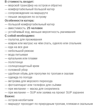
В стоимость входит:
— морской трансфер на остров и обратно
— комфортабельный большой катер
— сопровождение на маршруте
— пешая экскурсия по острову
Особенности катера:
— большой комфортабельный катер
— вместимость:
25 человек
— устойчивый ход, меньше вероятность укачивания
С собой необходимо:
— палатка для проживания
— коврик или матрас на чём спать, одеяло или спальник
— еда на все дни
— небольшой рюкзак
— вода питьевая
— купальник или плавки
— полотенце
— солнцезащитный крем
— головной убор
— удобная обувь для прогулки по тропам и скалам
— одежда по погоде
— ветровка для морского перехода
— фотоаппарат или телефон для съёмки
— при желании — маска для снорклинга
— при желании — SUP или заявка на прокат SUP заранее
Важно:
— остров необитаем
— маршрут проходит по природным тропам, пляжам и скальным