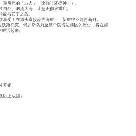
，重启您的「业力」（比咖啡还提神！）。
性自然、汹涌大海，让意识彻底重启。
静谧与安宁之岛。
致享受！在源头直接品尝海鲜——新鲜得不能再新鲜。
迪沃斯托克、俄罗斯岛乃至整个滨海边疆区的历史，将在那
中鲜活起来。
外开销
 人及以上成团）