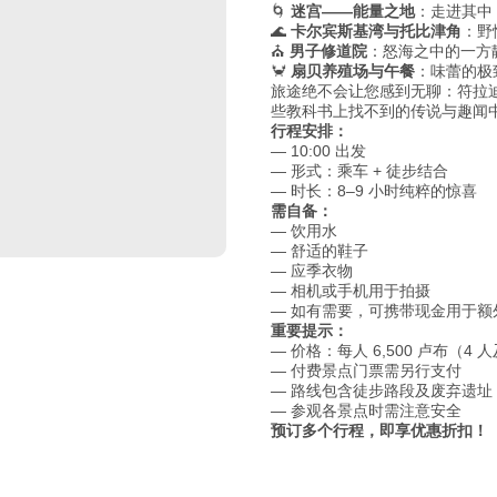
🌀
迷宫——能量之地
：走进其中
🌊
卡尔宾斯基湾与托比津角
：野
⛪
男子修道院
：怒海之中的一方
🦀
扇贝养殖场与午餐
：味蕾的极
旅途绝不会让您感到无聊：符拉
些教科书上找不到的传说与趣闻
行程安排：
— 10:00 出发
— 形式：乘车 + 徒步结合
— 时长：8–9 小时纯粹的惊喜
需自备：
— 饮用水
— 舒适的鞋子
— 应季衣物
— 相机或手机用于拍摄
— 如有需要，可携带现金用于额
重要提示：
— 价格：每人 6,500 卢布（4
— 付费景点门票需另行支付
— 路线包含徒步路段及废弃遗址
— 参观各景点时需注意安全
预订多个行程，即享优惠折扣！