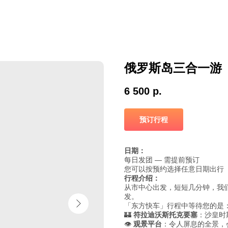
俄罗斯岛三合一游
6 500
р.
预订行程
日期：
每日发团 — 需提前预订
您可以按预约选择任意日期出行
行程介绍：
从市中心出发，短短几分钟，我
发。
「东方快车」行程中等待您的是
🏰
符拉迪沃斯托克要塞
：沙皇时
👁️
观景平台
：令人屏息的全景，