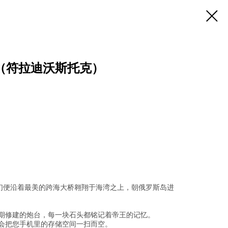
（符拉迪沃斯托克）
们便沿着最美的跨海大桥翱翔于海湾之上，朝俄罗斯岛进
：
期修建的炮台，每一块石头都铭记着帝王的记忆。
会把您手机里的存储空间一扫而空。