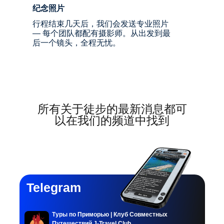
纪念照片
行程
行程结束几天后，我们会发送专业照片
日程
— 每个团队都配有摄影师。从出发到最
后一个镜头，全程无忧。
评价
商店
图库
ООО «Клуб совместных путешествий»
ИНН: 2536354453
ОГРН: 1262500007912
所有关于徒步的最新消息都可
Туроператор:
№ В031-00161-00/05097017
以在我们的频道中找到
Адрес: 690014,Приморский край,
г. Владивосток,
Ул. Всеволода Сибирцева, д. 79
Почта: j-travel@list.ru
我们在社交媒体上
Telegram
Туры по Приморью | Клуб Совместных
Путешествий J-Travel Club