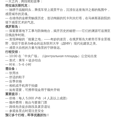
一天之内，两段精彩故事：
符拉迪沃斯托克：
— 驰骋于战舰码头，乘缆车登上观景平台，沉浸在这座海洋之都的氛围中，
感受城市的灵魂。
— 在雄伟的金桥旁触摸历史，造访绚丽的托卡列夫灯塔，在马林斯基剧院的
墙下感受艺术的气息。
俄罗斯岛：
— 探索要塞地下工事与防御炮台，揭开历史的秘密——它们的渊源可追溯至
日俄战争时期。
— 发现神秘的「能量之地」——奇妙的迷宫，在俄罗斯岛大桥旁尽享全景视
野，惊叹于曾承办峰会的远东联邦大学（ДВФУ）现代化建筑之美。
— 感受大自然的力量与海景的宁静致远。
行程安排：
— 10:00 在「中央广场」（Центральная площадь）公交站出发
— 形式：乘车 + 徒步结合
— 时长：5–6 小时
需自备：
— 饮用水
— 舒适的鞋子
— 应季衣物
— 相机或手机用于拍摄
— 如有需要，可携带现金用于额外开销
重要提示：
— 价格：每人 5,000 卢布（4 人及以上成团）
— 额外费用：炮台与要塞门票
— 路线包含徒步路段及废弃遗址
— 参观各景点时需注意安全
预订多个行程，即享优惠折扣！