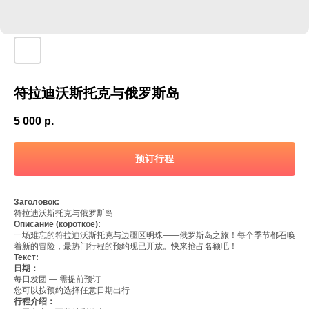
符拉迪沃斯托克与俄罗斯岛
5 000
р.
预订行程
Заголовок:
符拉迪沃斯托克与俄罗斯岛
Описание (короткое):
一场难忘的符拉迪沃斯托克与边疆区明珠——俄罗斯岛之旅！每个季节都召唤
着新的冒险，最热门行程的预约现已开放。快来抢占名额吧！
Текст:
日期：
每日发团 — 需提前预订
您可以按预约选择任意日期出行
行程介绍：